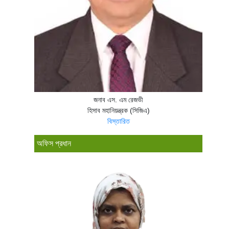
জনাব এস. এম রেজভী
হিসাব মহানিয়ন্ত্রক (সিজিএ)
বিস্তারিত
অফিস প্রধান