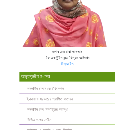
জনাব মনোয়ারা আখতার
চিফ একাউন্টস এন্ড ফিন্যন্স অফিসার
বিস্তারিত
আভ্যন্তরীণ ই-সেবা
অনলাইন চালান ভেরিফিকেশন
ই-চালানঃ সরকারের প্রাপ্তি বাতায়ন
অনলাইন বিল নিষ্পত্তির অবস্থা
সিজিএ ওয়েব মেইল