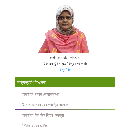
জনাব মনোয়ারা আখতার
চিফ একাউন্টস এন্ড ফিন্যন্স অফিসার
বিস্তারিত
আভ্যন্তরীণ ই-সেবা
অনলাইন চালান ভেরিফিকেশন
ই-চালানঃ সরকারের প্রাপ্তি বাতায়ন
অনলাইন বিল নিষ্পত্তির অবস্থা
সিজিএ ওয়েব মেইল